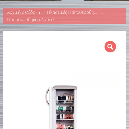
Αρχική σελίδα
Πλαστικές Παπουτσοθήκες
Παπουστοθήκη πλαστική Φαίδρα 96x36x44