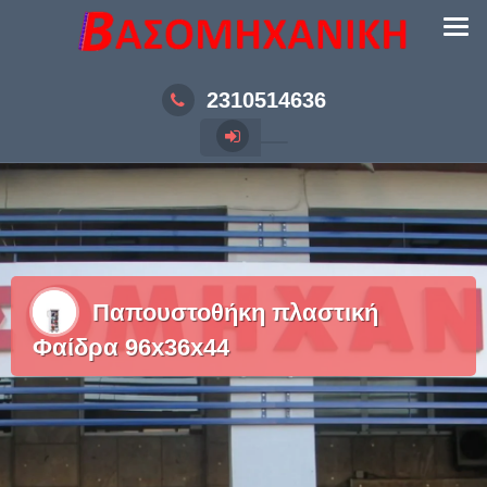
Skip
to
content
2310514636
Παπουστοθήκη πλαστική
Φαίδρα 96x36x44