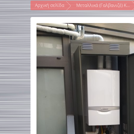
Αρχική σελίδα
Μεταλλικά (Γαλβανιζέ) Καλύμματα Λέβητα Αερίου