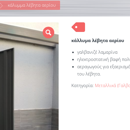
κάλυμμα λέβητα αερίου
κάλλυμα λέβητα αερίου
γαλβανιζέ λαμαρίνα
ηλεκτροστατική βαφή πολ
αεραγωγούς για εξαερισμό
του λέβητα.
Κατηγορία:
Μεταλλικά (Γαλβ