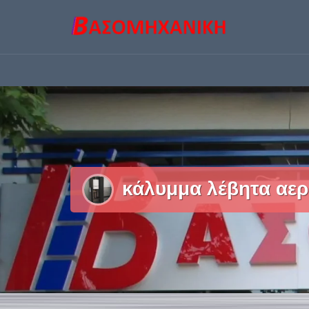
Skip
to
content
κάλυμμα λέβητα αερ